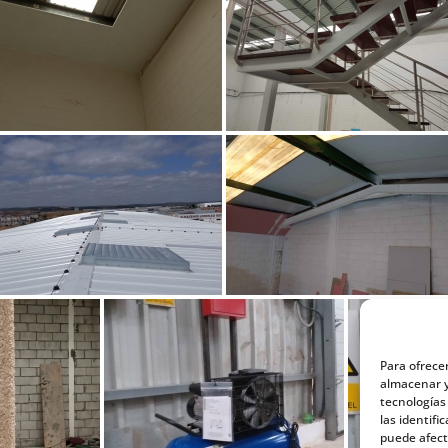
Para ofrece
almacenar y
tecnologías
las identifi
puede afect