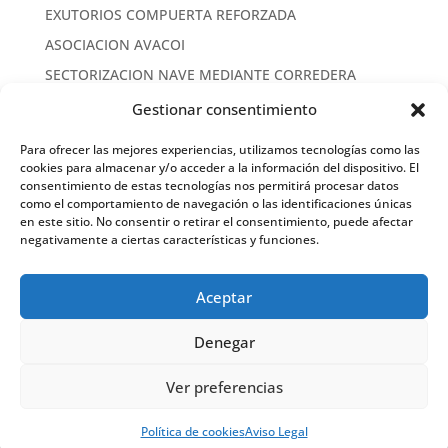
EXUTORIOS COMPUERTA REFORZADA
ASOCIACION AVACOI
SECTORIZACION NAVE MEDIANTE CORREDERA
CORREDERA CORTAFUEGOS
Gestionar consentimiento
EVACUACION DE HUMOS
Para ofrecer las mejores experiencias, utilizamos tecnologías como las
FRANJA CORTAFUEGOS
cookies para almacenar y/o acceder a la información del dispositivo. El
consentimiento de estas tecnologías nos permitirá procesar datos
TRASDOSADO CORTAFUEGOS EI 120
como el comportamiento de navegación o las identificaciones únicas
en este sitio. No consentir o retirar el consentimiento, puede afectar
MUSEO BELLAS ARTES CONDUCTOS CORTAFUEGOS
negativamente a ciertas características y funciones.
EI 120
MARCADO CE FALSO
Aceptar
ISO 9901
Denegar
Ver preferencias
SCI-SL.com
Política de Calidad de la
|
LinkedIn
|
Empresa
Política de cookies
Aviso Legal