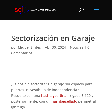
Sectorización en Garaje
por
Miquel Sintes
|
Abr 30, 2024
|
Noticias
|
0
Comentarios
¿Es posible sectorizar un garaje sin espacio para
puertas, ni vestíbulo de independencia?
Resuelto con una
hashtagcortina
irrigada EI120 y
posteriormente, con un
hashtagsellado
perimetral
ignífugo.